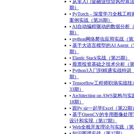
•
从零入门金融业信贷风控算法
期）
•
PyTorch – 深度学习全栈工
案例实战（第26期）
•
AI自动编程驱动的数据分析
期）
•
python网络爬虫应用实战（第
•
基于大语言模型的AI Agent（
期）
•
Elastic Stack实战（第25期）
•
股票投资基础之技术分析（第
•
Python3入门到精通实战特训
期）
•
Tensorflow工程师职场实战
33期）
•
Architecting on AWS架构
18期）
•
跟Py sir一起学Excel（第22期
•
基于OpenCV的专用图像处
设计和实现（第17期）
•
Web全栈开发理论与实践（第
•
知识图谱实战（第37期）