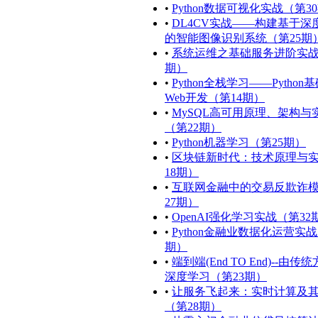
•
Python数据可视化实战（第3
•
DL4CV实战——构建基于深
的智能图像识别系统（第25期
•
系统运维之基础服务进阶实战
期）
•
Python全栈学习——Python
Web开发（第14期）
•
MySQL高可用原理、架构与
（第22期）
•
Python机器学习（第25期）
•
区块链新时代：技术原理与
18期）
•
互联网金融中的交易反欺诈
27期）
•
OpenAI强化学习实战（第32
•
Python金融业数据化运营实战
期）
•
端到端(End TO End)--由传
深度学习（第23期）
•
让服务飞起来：实时计算及
（第28期）