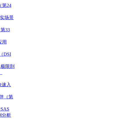
（第24
真实场景
第33
应用
g（DSI
，极限剖
）
o快速入
伙伴（第
SAS
例分析