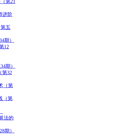
（第21
程师进阶
（第五
34期）
第12
34期）
（第32
技术（第
与实践（第
）
理算法的
28期）