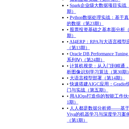
•
Spark企业级大数据项目实战
期）
•
Python数据处理实战：基于
的数据（第23期）
•
股票投资基础之基本面分析（
期）
•
AI4ERP：RPA与大语言模型
（第13期）
•
Oracle DB Performance Tunin
系列Ⅳ)（第24期）
•
计算机视觉：从入门到精通
析图像识别学习算法（第30期
•
大语言模型部署（第14期）
•
快速搭建AIGC应用：Gradi
门与实战（第五期）
•
用AIOps打造你的智能工作
1期）
•
人人都是数据分析师——基于
Viya的机器学习与深度学习案
（第1期）