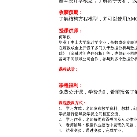
基本统计学概念，了解因子分析、线
收获预期：
了解结构方程模型，并可以使用AM
授课讲师：
何翠仪
毕业于中山大学统计学专业，炼数成金专职
在炼数成金上开设了多门关于数据分析与数
础》《金融时间序列分析》等，也曾到不同
曾与不同领域公司合作，参与到多个数据分
课程试听：
课程福利：
免费公开课，学费为0，希望报名了
课程授课方式：
1、 学习方式：老师发布教学资料、教材，
学员进行指导及学员之间相互交流。
2、 学习作业：老师每周布置书面及互动作
3、 老师辅导：根据作业批改中发现的问题
4、 结业测验：通过测验，完成学业。