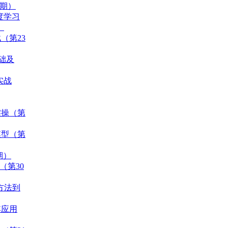
0期）
度学习
）
（第23
基础及
实战
实操（第
模型（第
期）
（第30
统方法到
其应用