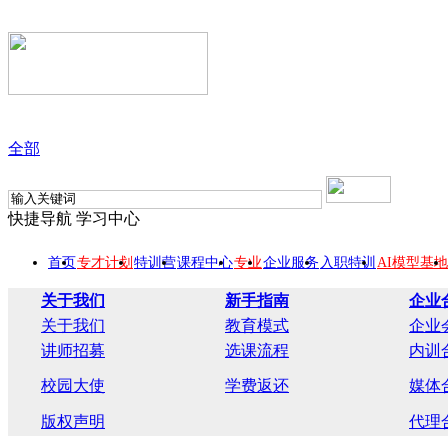
全部
快捷导航
学习中心
首页
专才计划
特训营
课程中心
专业
企业服务
入职特训
AI模型基地
关于我们
新手指南
企业
关于我们
教育模式
企业
讲师招募
选课流程
内训
校园大使
学费返还
媒体
版权声明
代理