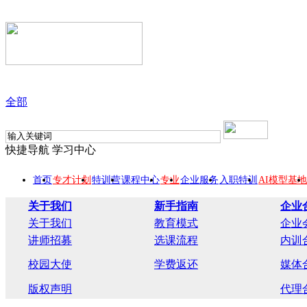
全部
快捷导航
学习中心
首页
专才计划
特训营
课程中心
专业
企业服务
入职特训
AI模型基地
关于我们
新手指南
企业
关于我们
教育模式
企业
讲师招募
选课流程
内训
校园大使
学费返还
媒体
版权声明
代理