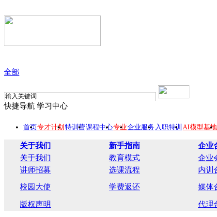
全部
快捷导航
学习中心
首页
专才计划
特训营
课程中心
专业
企业服务
入职特训
AI模型基地
关于我们
新手指南
企业
关于我们
教育模式
企业
讲师招募
选课流程
内训
校园大使
学费返还
媒体
版权声明
代理