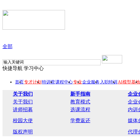
全部
快捷导航
学习中心
首页
专才计划
特训营
课程中心
专业
企业服务
入职特训
AI模型基地
关于我们
新手指南
企业
关于我们
教育模式
企业
讲师招募
选课流程
内训
校园大使
学费返还
媒体
版权声明
代理