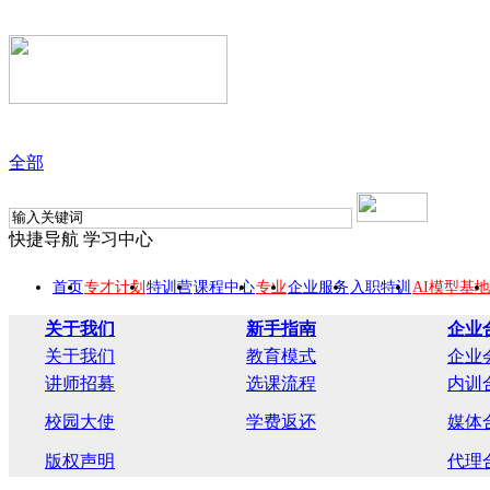
全部
快捷导航
学习中心
首页
专才计划
特训营
课程中心
专业
企业服务
入职特训
AI模型基地
关于我们
新手指南
企业
关于我们
教育模式
企业
讲师招募
选课流程
内训
校园大使
学费返还
媒体
版权声明
代理