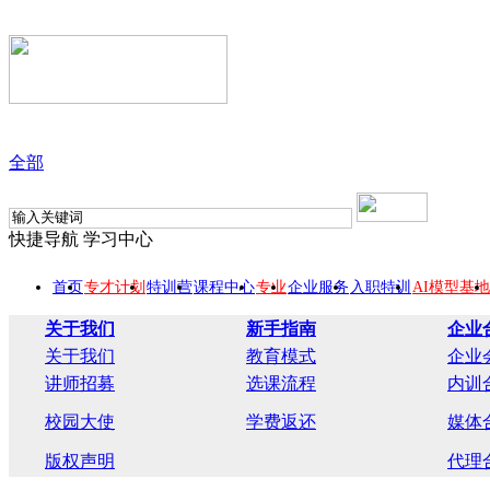
全部
快捷导航
学习中心
首页
专才计划
特训营
课程中心
专业
企业服务
入职特训
AI模型基地
关于我们
新手指南
企业
关于我们
教育模式
企业
讲师招募
选课流程
内训
校园大使
学费返还
媒体
版权声明
代理