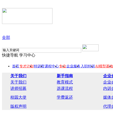
全部
快捷导航
学习中心
首页
专才计划
特训营
课程中心
专业
企业服务
入职特训
AI模型基地
关于我们
新手指南
企业
关于我们
教育模式
企业
讲师招募
选课流程
内训
校园大使
学费返还
媒体
版权声明
代理