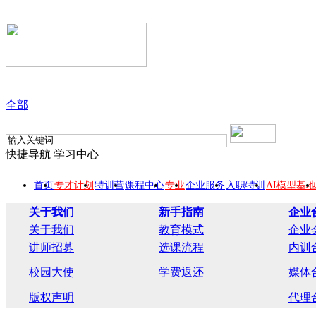
全部
快捷导航
学习中心
首页
专才计划
特训营
课程中心
专业
企业服务
入职特训
AI模型基地
关于我们
新手指南
企业
关于我们
教育模式
企业
讲师招募
选课流程
内训
校园大使
学费返还
媒体
版权声明
代理