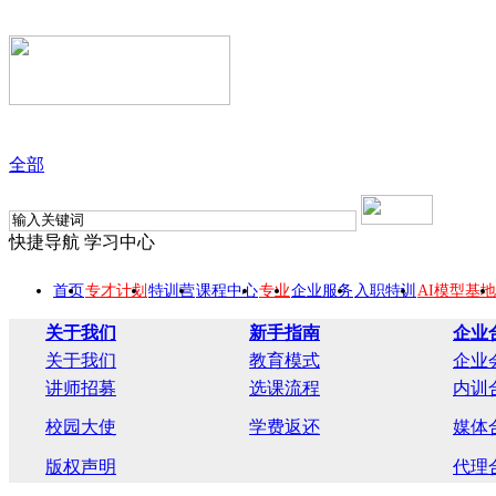
全部
快捷导航
学习中心
首页
专才计划
特训营
课程中心
专业
企业服务
入职特训
AI模型基地
关于我们
新手指南
企业
关于我们
教育模式
企业
讲师招募
选课流程
内训
校园大使
学费返还
媒体
版权声明
代理