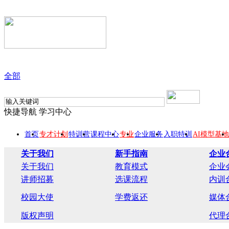
全部
快捷导航
学习中心
首页
专才计划
特训营
课程中心
专业
企业服务
入职特训
AI模型基地
关于我们
新手指南
企业
关于我们
教育模式
企业
讲师招募
选课流程
内训
校园大使
学费返还
媒体
版权声明
代理