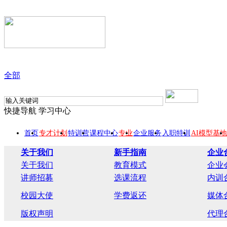
全部
快捷导航
学习中心
首页
专才计划
特训营
课程中心
专业
企业服务
入职特训
AI模型基地
关于我们
新手指南
企业
关于我们
教育模式
企业
讲师招募
选课流程
内训
校园大使
学费返还
媒体
版权声明
代理