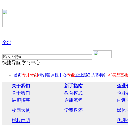
全部
快捷导航
学习中心
首页
专才计划
特训营
课程中心
专业
企业服务
入职特训
AI模型基地
关于我们
新手指南
企业
关于我们
教育模式
企业
讲师招募
选课流程
内训
校园大使
学费返还
媒体
版权声明
代理