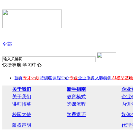
全部
快捷导航
学习中心
首页
专才计划
特训营
课程中心
专业
企业服务
入职特训
AI模型基地
关于我们
新手指南
企业
关于我们
教育模式
企业
讲师招募
选课流程
内训
校园大使
学费返还
媒体
版权声明
代理