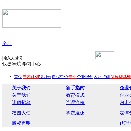
全部
快捷导航
学习中心
首页
专才计划
特训营
课程中心
专业
企业服务
入职特训
AI模型基地
关于我们
新手指南
企业
关于我们
教育模式
企业
讲师招募
选课流程
内训
校园大使
学费返还
媒体
版权声明
代理