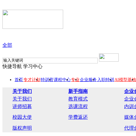
全部
快捷导航
学习中心
首页
专才计划
特训营
课程中心
专业
企业服务
入职特训
AI模型基地
关于我们
新手指南
企业
关于我们
教育模式
企业
讲师招募
选课流程
内训
校园大使
学费返还
媒体
版权声明
代理