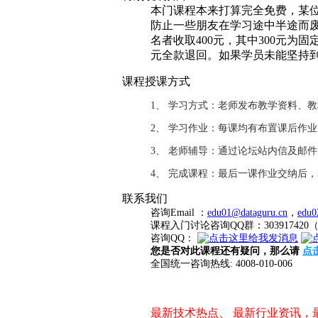
本门课程本来打算完全免费，某位
防止一些朋友在学习途中半途而废
名者收取400元，其中300元为
元全款退回。如果学员未能坚持
课程授课方式
1、 学习方式：老师发布教学资料、
2、 学习作业：每课均有布置课后作
3、 老师辅导：通过论坛站内信及邮
4、 完成课程：最后一课作业交纳后
联系我们
咨询Email ：
edu01@dataguru.cn
，
edu0
课程入门讨论咨询QQ群：3039174
咨询QQ：
您是否对此课程还有疑问，那么请
点
全国统一咨询热线: 4008-010-006
最新技术热点、 最新行业资讯