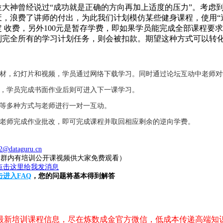
大神曾经说过“成功就是正确的方向再加上适度的压力”。考虑
，浪费了讲师的付出，为此我们计划模仿某些健身课程，使用“逆
固定 收费，另外100元是暂存学费，即如果学员能完成全部课程要
到完全所有的学习计划任务，则会被扣款。期望这种方式可以转
教材，幻灯片和视频，学员通过网络下载学习。同时通过论坛互动中老师
业，学员完成书面作业后则可进入下一课学习。
件等多种方式与老师进行一对一互动。
，老师完成作业批改，即可完成课程并取回相应剩余的逆向学费。
2@dataguru.cn
20（群内有培训公开课视频供大家免费观看）
击进入FAQ
，您的问题将基本得到解答
，最新培训课程信息，尽在炼数成金官方微信，低成本传递高端知