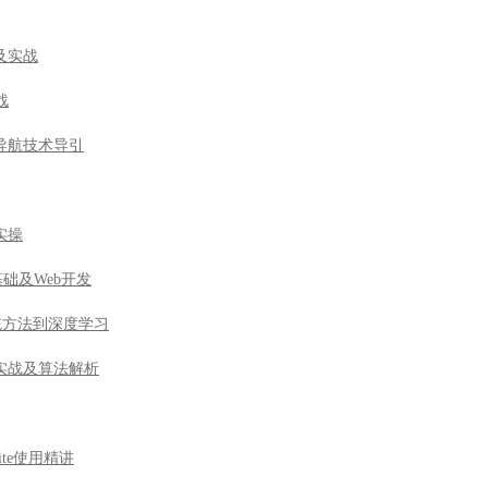
及实战
战
导航技术导引
实操
基础及Web开发
由传统方法到深度学习
实战及算法解析
ite使用精讲