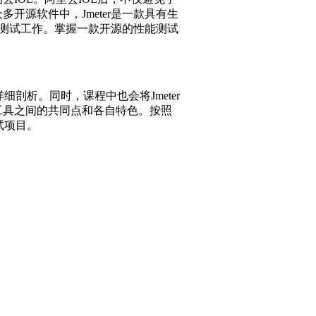
使用开源免费的性能测试工具完成相
开源性能测试工具Jmeter作为阐
，快速而高效的学习和使用Jmeter。
是引导大家独立思考和解决问题的能
入理解的目的。一次课程不可能学到
meter。
IOE。阿里去IOE后，不仅避免了
源软件中，Jmeter是一款具有生
的测试工作。掌握一款开源的性能测试
细剖析。同时，课程中也会将Jmeter
各工具之间的共同点和各自特色。按照
试项目。