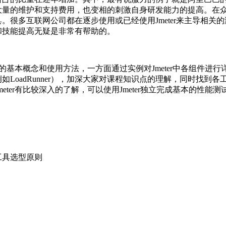
也随之层出不穷，各具特色。同时，开源的趋势不可阻挡，如何
问题。本套课程正是基于以上需求和现状，选择目前市面上最流行的
，以掌握Jmeter的基本概念并熟练使用Jmeter进行测试为目标
本套课程在分享Jmeter各方面的知识和经验的同时，更重要的
领域的各种核心概念在多种工具中的实现进行对比，达到更加深
的能力和方法，这样才能走的更远。在这里，你学到的将不仅仅是J
占的比重在逐年增加。其中，最有说服力的例子就是阿里巴巴的去
量的维护和支持费用，也变相的刺激自身研发能力的提高。在众多开
。很多互联网公司都在逐步使用或已经使用Jmeter来主导相关
和技能提高无疑是非常有帮助的。
件的基本概念和使用方法，一方面通过实例对Jmeter中各组件进行详
LoadRunner），加深大家对课程知识点的理解，同时找到
eter有比较深入的了解，可以使用Jmeter独立完成基本的性能测