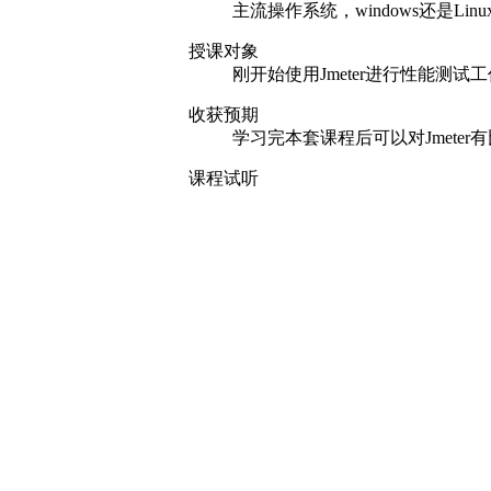
1. 分布式负载生成器的概念和意
2. 如何在Jmeter中配置server –clie
3. Jmeter与LoadRunner在
授课讲师
王磊，毕业于中山大学，多年大型
目测试经验。
负责过包括广州亚运会票务网站
课程环境
主流操作系统，windows还是Lin
授课对象
刚开始使用Jmeter进行性能测试
收获预期
学习完本套课程后可以对Jmeter
课程试听