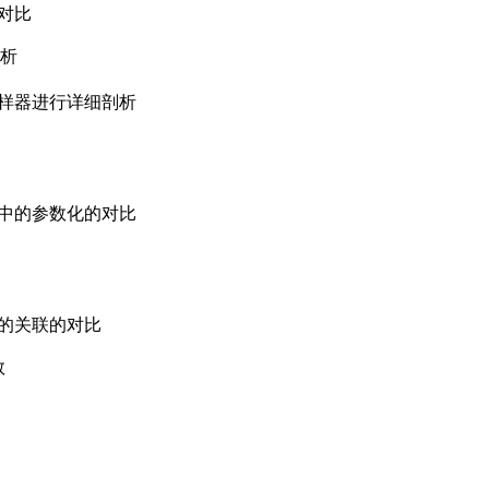
脚本组成和组件搭配
本组成和开发原则
区别
nager的使用
 Controller）
制器，不仅种类繁多，而且功能丰富，本节课将专门对逻辑控制器进行
的对比
解析
P采样器进行详细剖析
nner中的参数化的对比