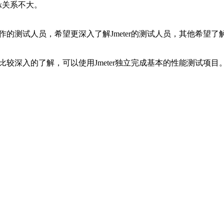
义
nt模式
分布式上的区别和各自特色
项目测试经验。拥有包括web站点、客户端、网络测试、军用
、广州地铁5号线等项目的性能测试。同时对自动化测试和安全测
ux关系不大。
工作的测试人员，希望更深入了解Jmeter的测试人员，其他希望了解J
有比较深入的了解，可以使用Jmeter独立完成基本的性能测试项目